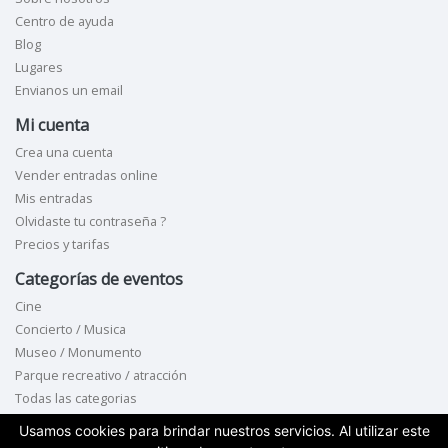
Centro de ayuda
Blog
Lugares
Envianos un email
Mi cuenta
Crea una cuenta
Vender entradas online
Mis entradas
Olvidaste tu contraseña ?
Precios y tarifas
Categorías de eventos
Cine
Concierto / Musica
Museo / Monumento
Parque recreativo / atracción
Todas las categorias
Contacta con nosotros
Usamos cookies para brindar nuestros servicios. Al utilizar este