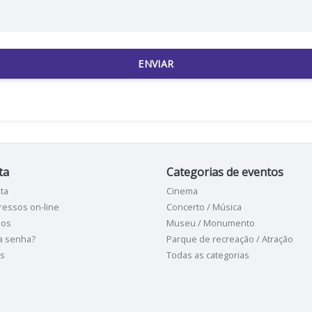
ENVIAR
ta
Categorias de eventos
ta
Cinema
ressos on-line
Concerto / Música
sos
Museu / Monumento
a senha?
Parque de recreação / Atração
as
Todas as categorias