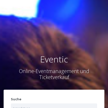
Eventic
Online-Eventmanagement und
Ticketverkauf
Suche
S