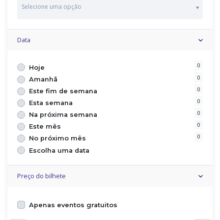
P
Selecione uma opção
a
í
s
Data
0
Hoje
0
Amanhã
0
Este fim de semana
0
Esta semana
0
Na próxima semana
0
Este mês
0
No próximo mês
Escolha uma data
Preço do bilhete
Apenas eventos gratuitos