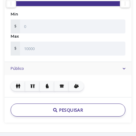
Min
$
Max
$
Público
PESQUISAR