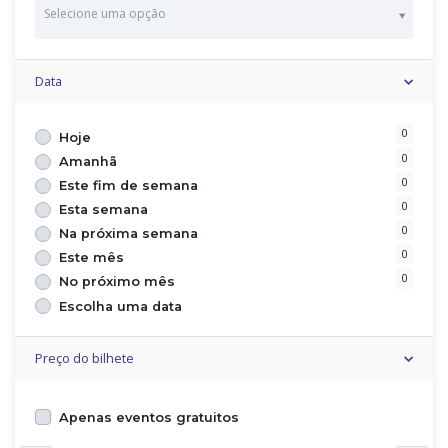
P
Selecione uma opção
a
í
s
Data
0
Hoje
0
Amanhã
0
Este fim de semana
0
Esta semana
0
Na próxima semana
0
Este mês
0
No próximo mês
Escolha uma data
Preço do bilhete
Apenas eventos gratuitos