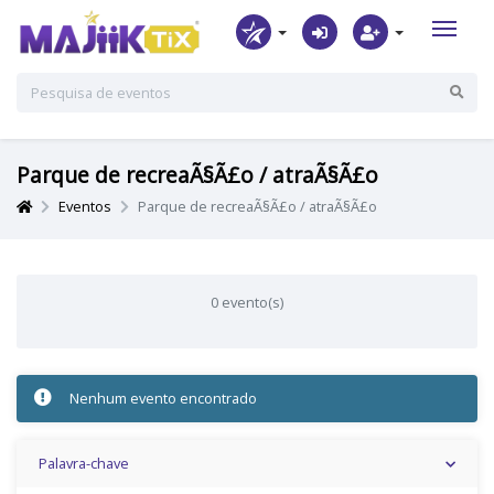
Parque de recreaÃ§Ã£o / atraÃ§Ã£o
Eventos
Parque de recreaÃ§Ã£o / atraÃ§Ã£o
0 evento(s)
Nenhum evento encontrado
Palavra-chave